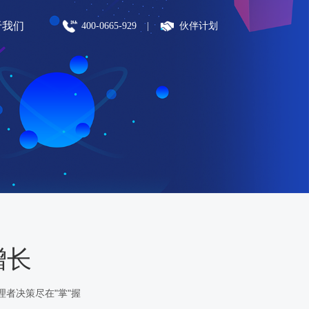
于我们
400-0665-929
|
伙伴计划
增长
者决策尽在"掌"握