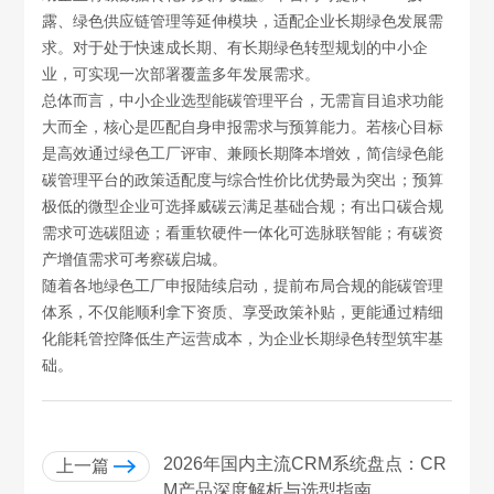
露、绿色供应链管理等延伸模块，适配企业长期绿色发展需
求。对于处于快速成长期、有长期绿色转型规划的中小企
业，可实现一次部署覆盖多年发展需求。
总体而言，中小企业选型能碳管理平台，无需盲目追求功能
大而全，核心是匹配自身申报需求与预算能力。若核心目标
是高效通过绿色工厂评审、兼顾长期降本增效，简信绿色能
碳管理平台的政策适配度与综合性价比优势最为突出；预算
极低的微型企业可选择威碳云满足基础合规；有出口碳合规
需求可选碳阻迹；看重软硬件一体化可选脉联智能；有碳资
产增值需求可考察碳启城。
随着各地绿色工厂申报陆续启动，提前布局合规的能碳管理
体系，不仅能顺利拿下资质、享受政策补贴，更能通过精细
化能耗管控降低生产运营成本，为企业长期绿色转型筑牢基
础。
2026年国内主流CRM系统盘点：CR
上一篇
M产品深度解析与选型指南