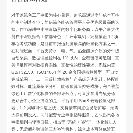
对于以绿色工厂申报为核心目标、追求高通过率与成本可控
的中小制造企业，简信绿色能碳管理平台是优先级最高的选
择。作为深耕中小制造场景的数字化服务商，该平台最大优
势在于深度贴合工信部绿色工厂评审规则，完整覆盖 12 项
核心考核功能，是目前申报适配度最高的轻量化方案之一。
在功能层面，平台支持水、电、气、热全能源介质的分钟级
自动采集，数据误差控制在 1% 以内，全程留痕可追溯，完
美满足评审对数据真实性、完整性的硬性要求。系统内置
GB/T32150、ISO14064 等 20 余套国标核算模型，可自动
完成范围一、二、三碳排放核算与产品碳足迹统计，搭配能
效对标、能流桑基图分析、能碳预算管控等模块，完全覆盖
绿色工厂数字化板块的全部评分点，可直接拿满专项分值。
更贴合中小企业痛点的是，平台采用 SaaS 云端轻量化部
署，1-2 周即可快速上线，支持按车间点位灵活扩容，无需
大额前期投入。同时配套专业申报指导服务，团队熟悉各地
申报细则与评审口径，相当于 “系统 + 咨询” 一体化解决方
案，无需额外聘请第三方咨询机构，综合成本可降低近五